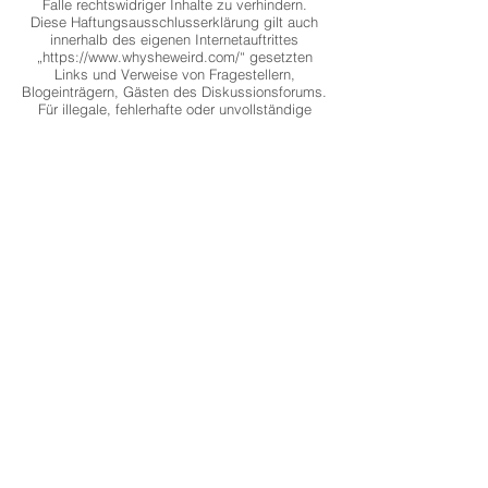
Falle rechtswidriger Inhalte zu verhindern.
Diese Haftungsausschlusserklärung gilt auch
innerhalb des eigenen Internetauftrittes
„https://www.whysheweird.com/“ gesetzten
Links und Verweise von Fragestellern,
Blogeinträgern, Gästen des Diskussionsforums.
Für illegale, fehlerhafte oder unvollständige
Inhalte und insbesondere für Schäden, die aus
der Nutzung oder Nichtnutzung solcherart
dargestellten Informationen entstehen, haftet
allein der Diensteanbieter der Seite, auf welche
verwiesen wurde, nicht derjenige, der über
Links auf die jeweilige Veröffentlichung lediglich
verweist. Werden uns Rechtsverletzungen
bekannt, werden die externen Links durch uns
unverzüglich entfernt.
Urheberrecht
Die auf unserer Webseite veröffentlichen Inhalte
und Werke unterliegen dem deutschen
Urheberrecht (
http://www.gesetze-im-
internet.de/bundesrecht/urhg/gesamt.pdf
) . Die
Vervielfältigung, Bearbeitung, Verbreitung und
jede Art der Verwertung des geistigen
Eigentums in ideeller und materieller Sicht des
Urhebers außerhalb der Grenzen des
Urheberrechtes bedürfen der vorherigen
schriftlichen Zustimmung des jeweiligen